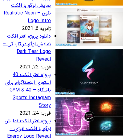
مایش لوگو با افکت
نئون – Realistic Neon
Logo Intr
نویه 6, 2021
انلود پروژه افتر افکت
مایش لوگو در تاریکی –
Dark Tear Log
Revea
ریه 22, 2021
پروژه افتر افکت 40
ستوری اینستاگرام برای
باشگاه – 40 GYM &
Sports Instagra
Stor
ریه 24, 2021
روژه افتر افکت نمایش
وگو با افکت انرژی –
Energy Logo Revea