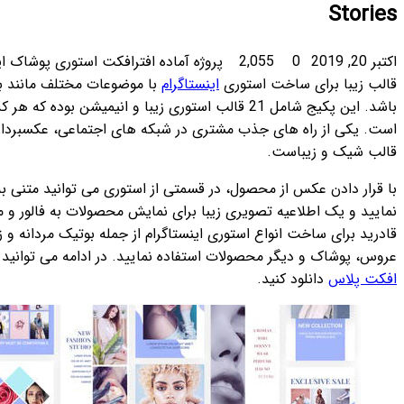
پروژه آماده افترافکت استوری پوشاک اینستاگرام Fashion Instagram Stories ،
موضوعات مختلف مانند بوتیک، لباس فروشی و محصولات آرایشی می
2 قالب استوری زیبا و انیمیشن بوده که هر کدام در سبک و رنگ متفاوتی طراحی شده
های اجتماعی، عکسبرداری حرفه ای و قرار دادن محصولات در یک
استوری می توانید متنی به عنوان توضیحات و قیمت محصولات اضافه
ش محصولات به فالور و مخاطبانتان بسازید. از این پروژه افتر افکت
 از جمله بوتیک مردانه و زنانه، محصولات آرایشی، کفش فروشی، لباس
د. در ادامه می توانید این پروژه را بصورت رایگان از سایت
افتر