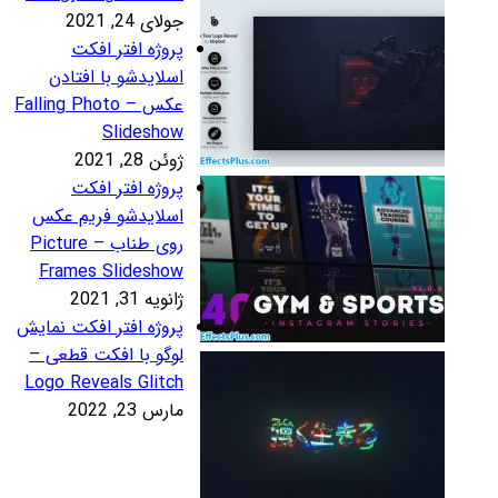
لای 24, 2021
روژه افتر افکت
سلایدشو با افتادن
عکس – Falling Photo
Slidesho
ئن 28, 2021
روژه افتر افکت
سلایدشو فریم عکس
روی طناب – Picture
Frames Slidesho
نویه 31, 2021
روژه افتر افکت نمایش
وگو با افکت قطعی –
Logo Reveals Glitc
رس 23, 2022