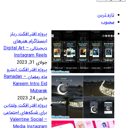
روژه افتر افکت ریلز
ینستاگرام هنرهای
دیجیتالی – Digital Art
Instagram Reel
لای 31, 2023
روژه افتر افکت اینترو
ماه رمضان – Ramadan
Kareem Intro Ei
Mubara
رس 24, 2023
روژه افتر افکت ولنتاین
رای شبکه‌های اجتماعی
– Valentine Social
Media Instagra