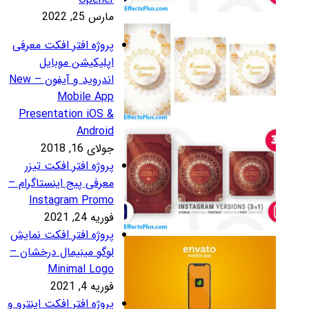
رس 25, 2022
روژه افتر افکت معرفی
پلیکیشن موبایل
اندروید و آیفون – New
Mobile Ap
Presentation iOS 
Androi
لای 16, 2018
روژه افتر افکت تیزر
عرفی پیج اینستاگرام –
Instagram Prom
ریه 24, 2021
روژه افتر افکت نمایش
وگو مینیمال درخشان –
Minimal Log
ریه 4, 2021
روژه افتر افکت اینترو و