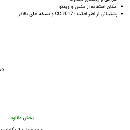
Fashion Instagram Stories
Features:
21 Stories
1080×1920 resolution
Supported version AE: CC 2017 and above
No plug-ins required
Works with Photo and Video
Color Control
Universal Expressions
PDF Help File included
بخش دانلود
حجم فایل : 1 مگابایت