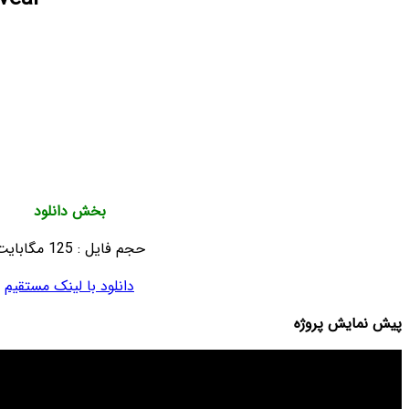
Features
No plugins
Fast Render time
Color control
After Effects CS6 and above
Duration: 8 seconds
بخش دانلود
حجم فایل : 125 مگابایت
دانلود با لینک مستقیم