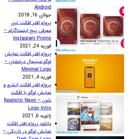
Androi
لای 16, 2018
روژه افتر افکت تیزر
عرفی پیج اینستاگرام –
Instagram Prom
ریه 24, 2021
روژه افتر افکت نمایش
وگو مینیمال درخشان –
Minimal Log
ریه 4, 2021
روژه افتر افکت اینترو و
مایش لوگو با افکت
نئون – Realistic Neon
Logo Intr
نویه 6, 2021
انلود پروژه افتر افکت
مایش لوگو در تاریکی –