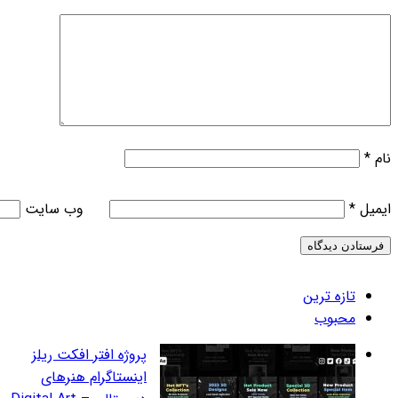
وب‌ سایت
روژه افتر افکت ریلز
ینستاگرام هنرهای