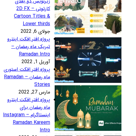
یرنویس دو بعدی
کارتونی – 2D FX
Cartoon Titles 
Lower third
لای 6, 2022
روژه افتر افکت اینترو
بریک ماه رمضان –
Ramadan Intr
ریل 1, 2022
روژه افتر افکت استوری
ماه رمضان – Ramadan
Storie
رس 27, 2022
روژه افتر افکت اینترو
اه رمضان برای
اینستاگرام – Instagram
Ramadan Karee
Intr