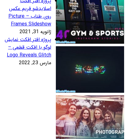
روژه افتر افکت
سلایدشو فریم عکس
روی طناب – Picture
Frames Slidesho
نویه 31, 2021
روژه افتر افکت نمایش
وگو با افکت قطعی –
Logo Reveals Glitc
رس 23, 2022