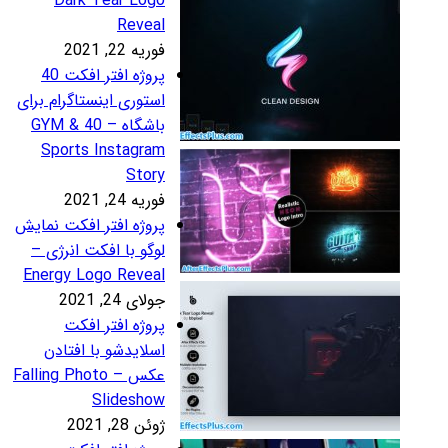
Dark Tear Log
Revea
ریه 22, 2021
پروژه افتر افکت 40
ستوری اینستاگرام برای
باشگاه – 40 GYM &
Sports Instagra
Stor
ریه 24, 2021
روژه افتر افکت نمایش
وگو با افکت انرژی –
Energy Logo Revea
لای 24, 2021
روژه افتر افکت
سلایدشو با افتادن
عکس – Falling Photo
Slidesho
ئن 28, 2021