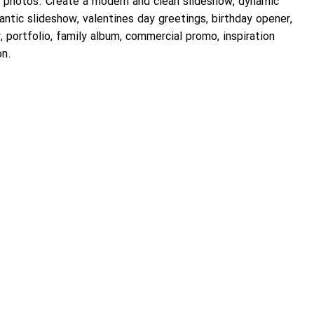
traveling slideshow, painted intro, frame photos. Create a mo
video, travel showreel, wedding and romantic slideshow, valent
elegant gallery, vintage story, love story, portfolio, family al
slideshow, motivation video, presentation.
Duration Versions
Short & Fast 1:10 – 46 Placeholders
Medium 1:43 – 40 Placeholders
Long 2:55 – 78 Placeholders
Main Features
Travel Gallery
Friendly Atmosphere
Slow & Fast Versions Included
3 Versions Included
Full HD 1920×1080
Controls Panel
Universal Expressions