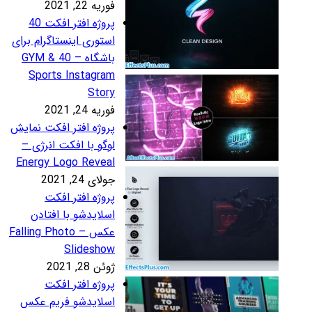
ریه 22, 2021
پروژه افتر افکت 40
ستوری اینستاگرام برای
باشگاه – 40 GYM &
Sports Instagra
Stor
ریه 24, 2021
روژه افتر افکت نمایش
وگو با افکت انرژی –
Energy Logo Revea
لای 24, 2021
روژه افتر افکت
سلایدشو با افتادن
عکس – Falling Photo
Slidesho
ئن 28, 2021
روژه افتر افکت
سلایدشو فریم عکس