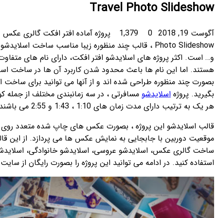
پروژه آماده افتر افکت گالری عکس و اسلایدشو چند منظوره Inspiring Travel
 منظوره زیبا مناسب ساخت اسلایدشو عروسی، اسلایدشو خانوادگی، اسلایدشو تولد
، دارای نام های متفاوت مانند مسافرت، ورزشی، تبلیغاتی و غیره
اربرد آن ها در ساخت اسلایدشو عکس نمی شود. قالب اسلایدشو ها
ها می توانید برای ساخت اسلایدشو عکس با موضوعات مختلف بکار
نبندی مختلف از جمله کوتاه و سریع، متوسط و طولانی شده اند که
 چاپ شده متعدد روی هم هستند که بر روی یک میز قرار دارند و
 می پردازد. از این قالب اسلایدشو افتر افکت می توانید برای
دشو خانوادگی، اسلایدشو مسافرت، اسلایدشو
تبلیغاتی
و غیره
 را بصورت رایگان از سایت
افتر افکت پلاس
دانلود کنید.