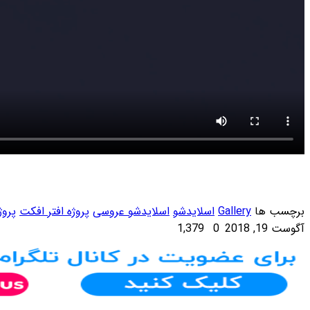
وسی
پروژه افتر افکت
پروژه افترافکت
عروسی
گالری عکس