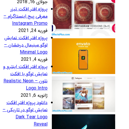
لای 16, 2018
روژه افتر افکت تیزر
عرفی پیج اینستاگرام –
Instagram Prom
ریه 24, 2021
روژه افتر افکت نمایش
وگو مینیمال درخشان –
Minimal Log
ریه 4, 2021
روژه افتر افکت اینترو و
مایش لوگو با افکت
نئون – Realistic Neon
Logo Intr
نویه 6, 2021
انلود پروژه افتر افکت
مایش لوگو در تاریکی –
Dark Tear Log
Revea