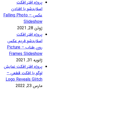
روژه افتر افکت
سلایدشو با افتادن
عکس – Falling Photo
Slidesho
ئن 28, 2021
روژه افتر افکت
سلایدشو فریم عکس
روی طناب – Picture
Frames Slidesho
نویه 31, 2021
روژه افتر افکت نمایش
وگو با افکت قطعی –
Logo Reveals Glitc
رس 23, 2022