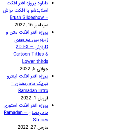
انلود پروژه افتر افکت
سلایدشو با افکت براش
– Brush Sli
تامبر 16, 2022
روژه افتر افکت متن و
یرنویس دو بعدی
کارتونی – 2D FX
Cartoon Titles 
Lower third
لای 6, 2022
روژه افتر افکت اینترو
بریک ماه رمضان –
Ramadan Intr
ریل 1, 2022
روژه افتر افکت استوری
ماه رمضان – Ramadan
Storie
رس 27, 2022