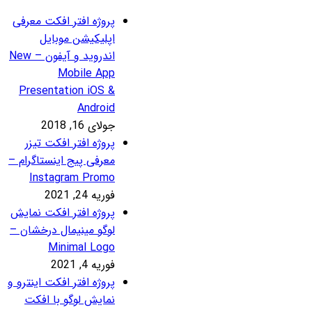
روژه افتر افکت معرفی
پلیکیشن موبایل
اندروید و آیفون – New
Mobile Ap
Presentation iOS 
Androi
لای 16, 2018
روژه افتر افکت تیزر
عرفی پیج اینستاگرام –
Instagram Prom
ریه 24, 2021
روژه افتر افکت نمایش
وگو مینیمال درخشان –
Minimal Log
ریه 4, 2021
روژه افتر افکت اینترو و
مایش لوگو با افکت