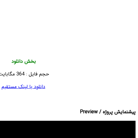
Real filmed footage
1920×1080 Full HD
Includes video tutorial
Cs4 or higher
Images and music not included
بخش دانلود
حجم فایل : 364 مگابایت
دانلود با لینک مستقیم