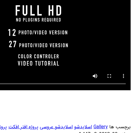
وسی
پروژه افتر افکت
پروژه افترافکت
عروسی
گالری عکس