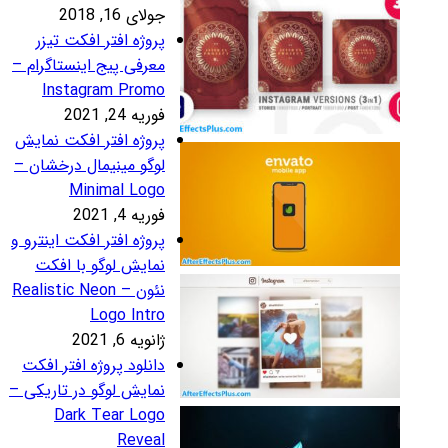
لای 16, 2018
روژه افتر افکت تیزر
عرفی پیج اینستاگرام –
Instagram Prom
ریه 24, 2021
روژه افتر افکت نمایش
وگو مینیمال درخشان –
Minimal Log
ریه 4, 2021
روژه افتر افکت اینترو و
مایش لوگو با افکت
نئون – Realistic Neon
Logo Intr
نویه 6, 2021
انلود پروژه افتر افکت
مایش لوگو در تاریکی –
Dark Tear Log
Revea