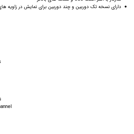
برای نمایش در زاویه های مختلف
Tablet Presentation Pack
Project features:
single-camera and multi-camera versions
modular structure
modern minimal design
58 flat icons
14 unique backgrounds
a large selection of titles and footnotes
14 hand video footages with the alfa-channel
awesome atmosphere
multi-purpose
After Effects CS5 and above