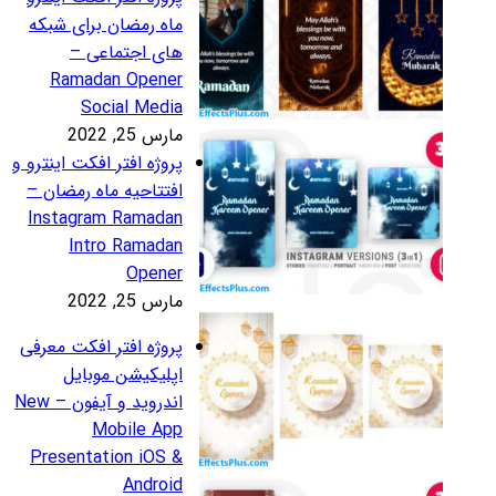
اه رمضان برای شبکه
ای اجتماعی –
Ramadan Opene
Social Medi
رس 25, 2022
روژه افتر افکت اینترو و
فتتاحیه ماه رمضان –
Instagram Ramada
Intro Ramada
Opene
رس 25, 2022
روژه افتر افکت معرفی
پلیکیشن موبایل
اندروید و آیفون – New
Mobile Ap
Presentation iOS 
Androi