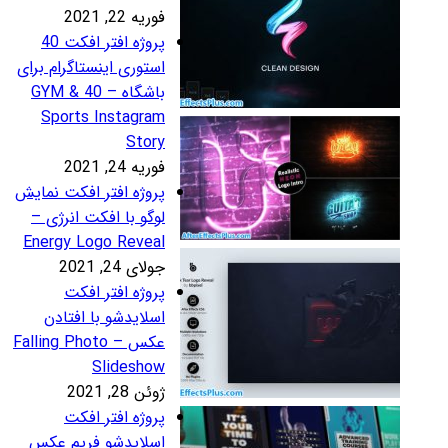
ریه 22, 2021
پروژه افتر افکت 40
ستوری اینستاگرام برای
باشگاه – 40 GYM &
Sports Instagra
Stor
ریه 24, 2021
روژه افتر افکت نمایش
وگو با افکت انرژی –
Energy Logo Revea
لای 24, 2021
روژه افتر افکت
سلایدشو با افتادن
عکس – Falling Photo
Slidesho
ئن 28, 2021
روژه افتر افکت
سلایدشو فریم عکس