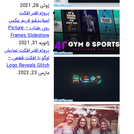
ئن 28, 2021
روژه افتر افکت
سلایدشو فریم عکس
روی طناب – Picture
Frames Slidesho
نویه 31, 2021
روژه افتر افکت نمایش
وگو با افکت قطعی –
Logo Reveals Glitc
رس 23, 2022