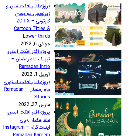
روژه افتر افکت متن و
یرنویس دو بعدی
کارتونی – 2D FX
Cartoon Titles 
Lower third
لای 6, 2022
روژه افتر افکت اینترو
بریک ماه رمضان –
Ramadan Intr
ریل 1, 2022
روژه افتر افکت استوری
ماه رمضان – Ramadan
Storie
رس 27, 2022
روژه افتر افکت اینترو
اه رمضان برای
اینستاگرام – Instagram
Ramadan Karee