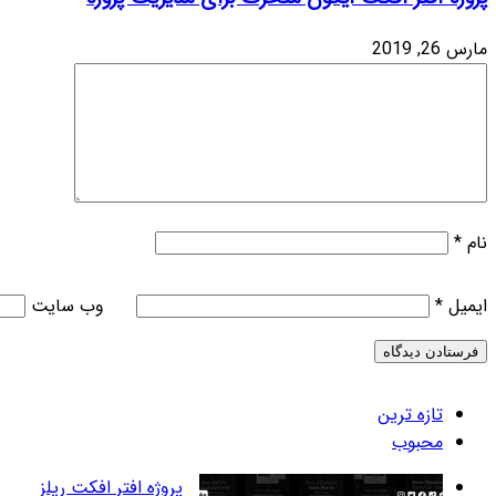
وب‌ سایت
روژه افتر افکت ریلز