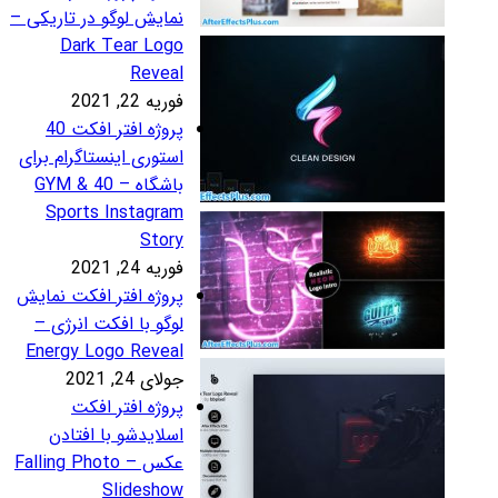
مایش لوگو در تاریکی –
Dark Tear Log
Revea
ریه 22, 2021
پروژه افتر افکت 40
ستوری اینستاگرام برای
باشگاه – 40 GYM &
Sports Instagra
Stor
ریه 24, 2021
روژه افتر افکت نمایش
وگو با افکت انرژی –
Energy Logo Revea
لای 24, 2021
روژه افتر افکت
سلایدشو با افتادن
عکس – Falling Photo
Slidesho