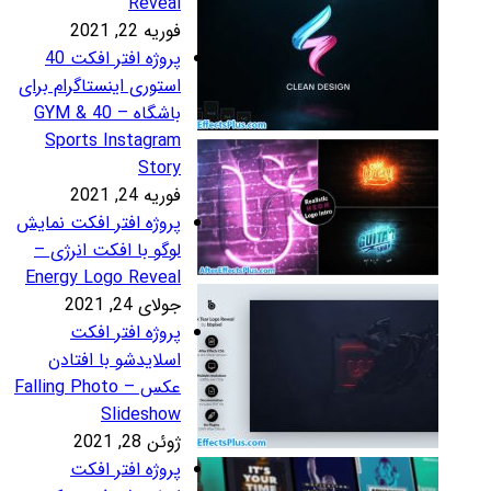
Revea
ریه 22, 2021
پروژه افتر افکت 40
ستوری اینستاگرام برای
باشگاه – 40 GYM &
Sports Instagra
Stor
ریه 24, 2021
روژه افتر افکت نمایش
وگو با افکت انرژی –
Energy Logo Revea
لای 24, 2021
روژه افتر افکت
سلایدشو با افتادن
عکس – Falling Photo
Slidesho
ئن 28, 2021
روژه افتر افکت