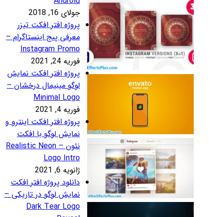
Androi
لای 16, 2018
روژه افتر افکت تیزر
عرفی پیج اینستاگرام –
Instagram Prom
ریه 24, 2021
روژه افتر افکت نمایش
وگو مینیمال درخشان –
Minimal Log
ریه 4, 2021
روژه افتر افکت اینترو و
مایش لوگو با افکت
نئون – Realistic Neon
Logo Intr
نویه 6, 2021
انلود پروژه افتر افکت
مایش لوگو در تاریکی –
Dark Tear Log