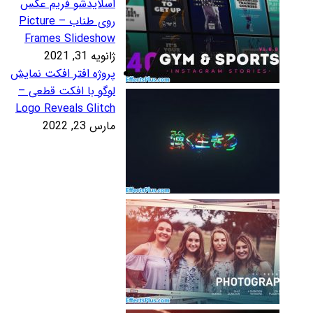
سلایدشو فریم عکس
روی طناب – Picture
Frames Slidesho
نویه 31, 2021
روژه افتر افکت نمایش
وگو با افکت قطعی –
Logo Reveals Glitc
رس 23, 2022