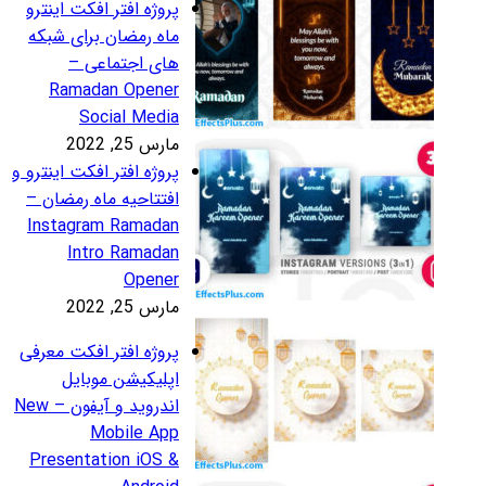
روژه افتر افکت اینترو
اه رمضان برای شبکه
ای اجتماعی –
Ramadan Opene
Social Medi
رس 25, 2022
روژه افتر افکت اینترو و
فتتاحیه ماه رمضان –
Instagram Ramada
Intro Ramada
Opene
رس 25, 2022
روژه افتر افکت معرفی
پلیکیشن موبایل
اندروید و آیفون – New
Mobile Ap
Presentation iOS 